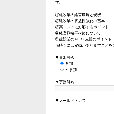
す。
①建設業の経営環境と現状
②建設業の収益性強化の基本
③高コストに対応するポイント
④経営戦略再構築について
⑤建設業のAI/DX支援のポイント
※時間には変動がありますこと
▼参加可否
参加
不参加
▼事務所名
▼メールアドレス