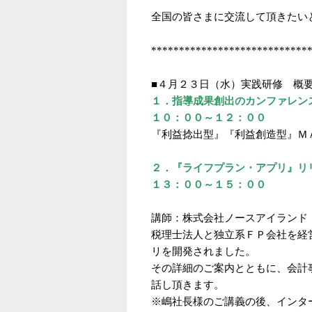
全国の皆さまに交流して頂きたい
****************************
■４月２３日（水）実践研修 概
１．指導成果創出のカンファレン
１０：００～１２：００
『利益捻出型』『利益創造型』Ｍ
２．『ライフプラン・アプリ』リ
１３：００～１５：００
講師：株式会社ノースアイランド
税理士法人と独立系ＦＰ会社を経
リを開発されました。
その詳細のご案内とともに、会計
話し頂きます。
※嶋社長様のご講義の後、インタ