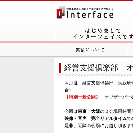
経営支援倶楽部 
４月度 経営支援倶楽部 実践研
合）
【特別一般公開】
オブザーバー参
今回は
東京・大阪
の２会場同時開
映像・音声 完全リアルタイム
で
是非、近隣の会場にお越し頂きま