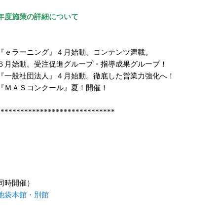
年度施策の詳細について
『ｅラーニング』４月始動。コンテンツ満載。
６月始動。受注促進グループ・指導成果グループ！
『一般社団法人』４月始動。徹底した営業力強化へ！
『ＭＡＳコンクール』夏！開催！
******************************
同時開催）
池袋本館・別館
。